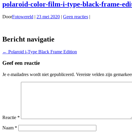
polaroid-color-film-i-type-black-frame-edit
Door
Fotowereld
|
23 mei 2020
|
Geen reacties
|
Bericht navigatie
←
Polaroid i-Type Black Frame Edition
Geef een reactie
Je e-mailadres wordt niet gepubliceerd.
Vereiste velden zijn gemarke
Reactie
*
Naam
*