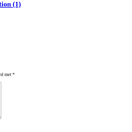
ion (1)
erd met
*