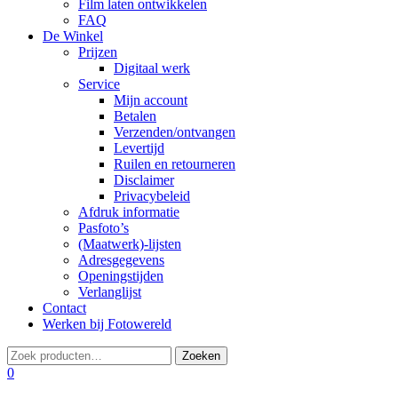
Film laten ontwikkelen
FAQ
De Winkel
Prijzen
Digitaal werk
Service
Mijn account
Betalen
Verzenden/ontvangen
Levertijd
Ruilen en retourneren
Disclaimer
Privacybeleid
Afdruk informatie
Pasfoto’s
(Maatwerk)-lijsten
Adresgegevens
Openingstijden
Verlanglijst
Contact
Werken bij Fotowereld
0