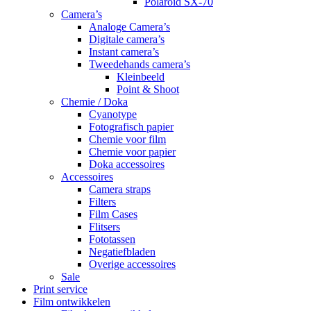
Polaroid SX-70
Camera’s
Analoge Camera’s
Digitale camera’s
Instant camera’s
Tweedehands camera’s
Kleinbeeld
Point & Shoot
Chemie / Doka
Cyanotype
Fotografisch papier
Chemie voor film
Chemie voor papier
Doka accessoires
Accessoires
Camera straps
Filters
Film Cases
Flitsers
Fototassen
Negatiefbladen
Overige accessoires
Sale
Print service
Film ontwikkelen