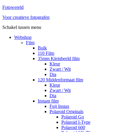
Fotowereld
Voor creatieve fotografen
Schakel tussen menu
Webshop
Film
Bulk
110 Film
35mm Kleinbeeld film
Kleur
Zwart / Wit
Dia
120 Middenformaat film
Kleur
Zwart / Wit
Dia
Instant film
Fuji Instax
Polaroid Originals
Polaroid Go
Polaroid I-Type
Polaroid 600