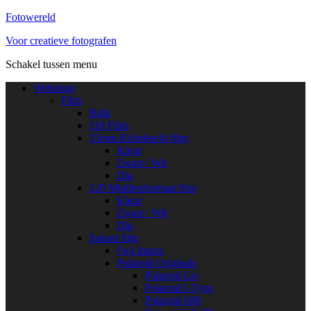
Fotowereld
Voor creatieve fotografen
Schakel tussen menu
Webshop
Film
Bulk
110 Film
35mm Kleinbeeld film
Kleur
Zwart / Wit
Dia
120 Middenformaat film
Kleur
Zwart / Wit
Dia
Instant film
Fuji Instax
Polaroid Originals
Polaroid Go
Polaroid I-Type
Polaroid 600