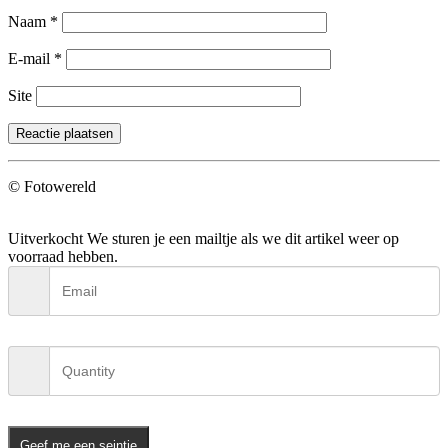
Naam
*
E-mail
*
Site
© Fotowereld
Uitverkocht
We sturen je een mailtje als we dit artikel weer op
voorraad hebben.
Geef me een seintje