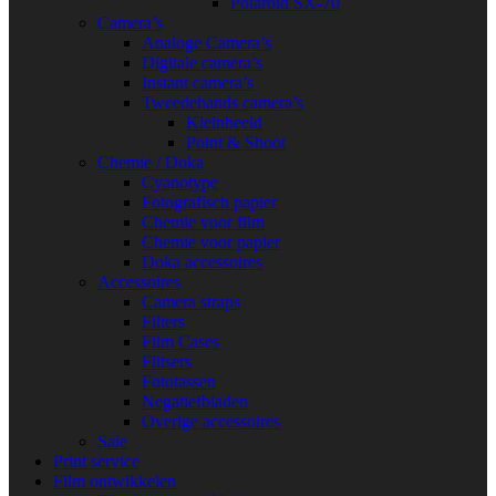
Polaroid SX-70
Camera’s
Analoge Camera’s
Digitale camera’s
Instant camera’s
Tweedehands camera’s
Kleinbeeld
Point & Shoot
Chemie / Doka
Cyanotype
Fotografisch papier
Chemie voor film
Chemie voor papier
Doka accessoires
Accessoires
Camera straps
Filters
Film Cases
Flitsers
Fototassen
Negatiefbladen
Overige accessoires
Sale
Print service
Film ontwikkelen