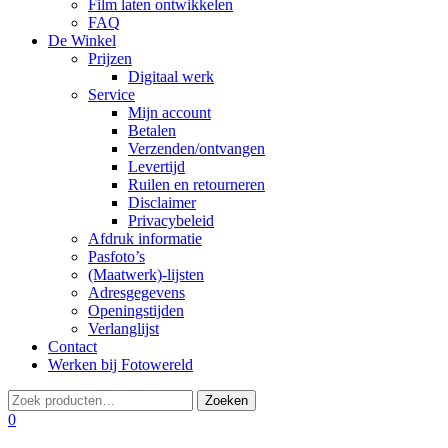
Film laten ontwikkelen
FAQ
De Winkel
Prijzen
Digitaal werk
Service
Mijn account
Betalen
Verzenden/ontvangen
Levertijd
Ruilen en retourneren
Disclaimer
Privacybeleid
Afdruk informatie
Pasfoto’s
(Maatwerk)-lijsten
Adresgegevens
Openingstijden
Verlanglijst
Contact
Werken bij Fotowereld
0