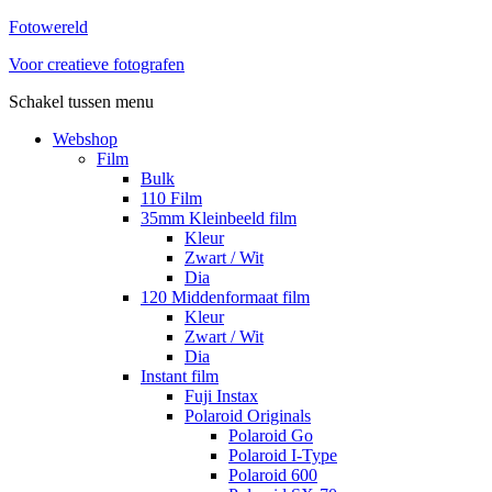
Fotowereld
Voor creatieve fotografen
Schakel tussen menu
Webshop
Film
Bulk
110 Film
35mm Kleinbeeld film
Kleur
Zwart / Wit
Dia
120 Middenformaat film
Kleur
Zwart / Wit
Dia
Instant film
Fuji Instax
Polaroid Originals
Polaroid Go
Polaroid I-Type
Polaroid 600