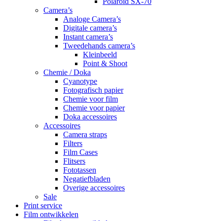
Polaroid SX-70
Camera’s
Analoge Camera’s
Digitale camera’s
Instant camera’s
Tweedehands camera’s
Kleinbeeld
Point & Shoot
Chemie / Doka
Cyanotype
Fotografisch papier
Chemie voor film
Chemie voor papier
Doka accessoires
Accessoires
Camera straps
Filters
Film Cases
Flitsers
Fototassen
Negatiefbladen
Overige accessoires
Sale
Print service
Film ontwikkelen