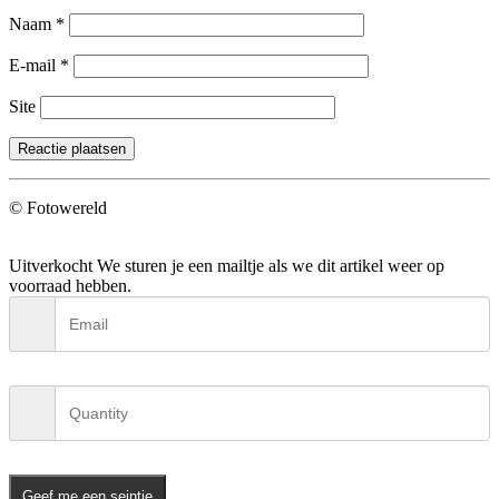
Naam
*
E-mail
*
Site
© Fotowereld
Uitverkocht
We sturen je een mailtje als we dit artikel weer op
voorraad hebben.
Geef me een seintje