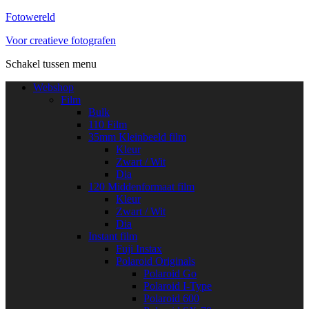
Fotowereld
Voor creatieve fotografen
Schakel tussen menu
Webshop
Film
Bulk
110 Film
35mm Kleinbeeld film
Kleur
Zwart / Wit
Dia
120 Middenformaat film
Kleur
Zwart / Wit
Dia
Instant film
Fuji Instax
Polaroid Originals
Polaroid Go
Polaroid I-Type
Polaroid 600