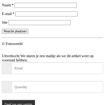
Naam
*
E-mail
*
Site
© Fotowereld
Uitverkocht
We sturen je een mailtje als we dit artikel weer op
voorraad hebben.
Geef me een seintje