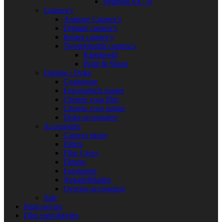
Polaroid SX-70
Camera’s
Analoge Camera’s
Digitale camera’s
Instant camera’s
Tweedehands camera’s
Kleinbeeld
Point & Shoot
Chemie / Doka
Cyanotype
Fotografisch papier
Chemie voor film
Chemie voor papier
Doka accessoires
Accessoires
Camera straps
Filters
Film Cases
Flitsers
Fototassen
Negatiefbladen
Overige accessoires
Sale
Print service
Film ontwikkelen