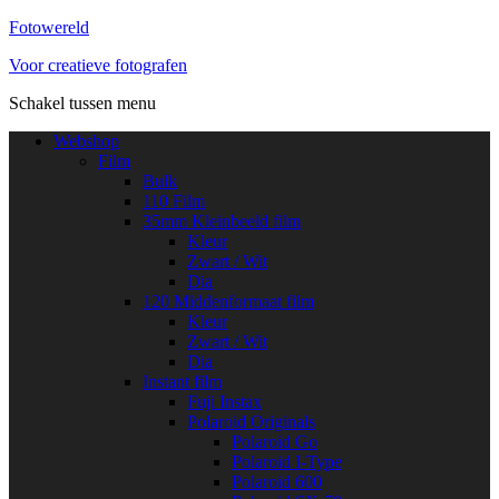
Fotowereld
Voor creatieve fotografen
Schakel tussen menu
Webshop
Film
Bulk
110 Film
35mm Kleinbeeld film
Kleur
Zwart / Wit
Dia
120 Middenformaat film
Kleur
Zwart / Wit
Dia
Instant film
Fuji Instax
Polaroid Originals
Polaroid Go
Polaroid I-Type
Polaroid 600