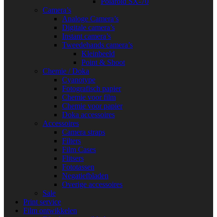
Polaroid SX-70
Camera’s
Analoge Camera’s
Digitale camera’s
Instant camera’s
Tweedehands camera’s
Kleinbeeld
Point & Shoot
Chemie / Doka
Cyanotype
Fotografisch papier
Chemie voor film
Chemie voor papier
Doka accessoires
Accessoires
Camera straps
Filters
Film Cases
Flitsers
Fototassen
Negatiefbladen
Overige accessoires
Sale
Print service
Film ontwikkelen