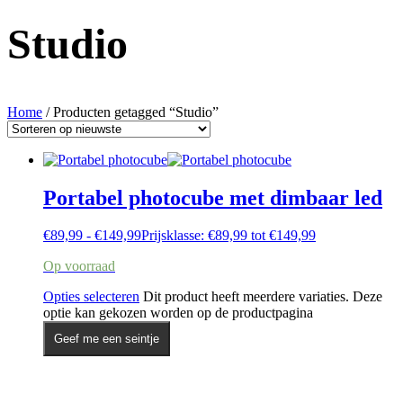
Studio
Home
/ Producten getagged “Studio”
Portabel photocube met dimbaar led
€
89,99
-
€
149,99
Prijsklasse: €89,99 tot €149,99
Op voorraad
Opties selecteren
Dit product heeft meerdere variaties. Deze
optie kan gekozen worden op de productpagina
Geef me een seintje